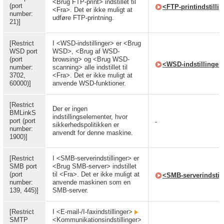
<Brug FTP-print> indstillet til
(port
<FTP-printindstilli
<Fra>. Det er ikke muligt at
number:
udføre FTP-printning.
21)]
[Restrict
I <WSD-indstillinger> er <Brug
WSD port
WSD>, <Brug af WSD-
(port
browsing> og <Brug WSD-
<WSD-indstillinger
number:
scanning> alle indstillet til
3702,
<Fra>. Det er ikke muligt at
60000)]
anvende WSD-funktioner.
[Restrict
Der er ingen
BMLinkS
indstillingselementer, hvor
port (port
-
sikkerhedspolitikken er
number:
anvendt for denne maskine.
1900)]
[Restrict
I <SMB-serverindstillinger> er
SMB port
<Brug SMB-server> indstillet
(port
til <Fra>. Det er ikke muligt at
<SMB-serverindstil
number:
anvende maskinen som en
139, 445)]
SMB-server.
[Restrict
I <E-mail-/I-faxindstillinger>
SMTP
<Kommunikationsindstillinger>