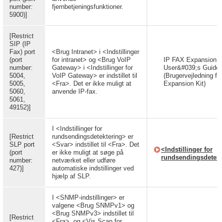
number:
fjernbetjeningsfunktioner.
5900)]
[Restrict
SIP (IP
Fax) port
<Brug Intranet> i <Indstillinger
(port
for intranet> og <Brug VoIP
IP FAX Expansion K
number:
Gateway> i <Indstillinger for
User&#039;s Guide
5004,
VoIP Gateway> er indstillet til
(Brugervejledning fo
5005,
<Fra>. Det er ikke muligt at
Expansion Kit)
5060,
anvende IP-fax.
5061,
49152)]
I <Indstillinger for
[Restrict
rundsendingsdetektering> er
SLP port
<Svar> indstillet til <Fra>. Det
<Indstillinger for
(port
er ikke muligt at søge på
rundsendingsdetekt
number:
netværket eller udføre
427)]
automatiske indstillinger ved
hjælp af SLP.
I <SNMP-indstillinger> er
valgene <Brug SNMPv1> og
<Brug SNMPv3> indstillet til
[Restrict
<Fra>, og <Vis Scan for