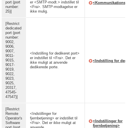
port (port
er <SMTP-modt.> indstillet til
<Kommunikationsind
number:
<Fra>. SMTP-modtagelse er
25)]
ikke mulig.
[Restrict
dedicated
port (port
number:
9002,
9006,
9007,
<Indstilling for dedikeret port>
9011-
er indstillet til <Fra>. Det er
9015,
<Indstilling for ded
ikke muligt at anvende
9017-
dedikerede porte.
9019,
9022,
9023,
9025,
20317,
47545-
47547)]
[Restrict
Remote
<Indstillinger for
Operator's
fjernbetjening> er indstillet til
<Indstillinger for
Software
<Fra>. Det er ikke muligt at
fjernbetjening>
port (port
anvende