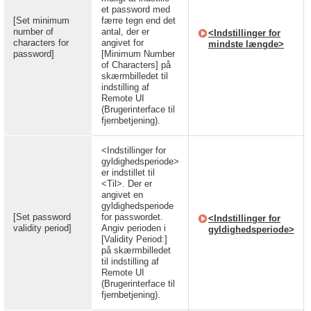
et password med
[Set minimum
færre tegn end det
number of
antal, der er
<Indstillinger for
characters for
angivet for
mindste længde>
password]
[Minimum Number
of Characters] på
skærmbilledet til
indstilling af
Remote UI
(Brugerinterface til
fjernbetjening).
<Indstillinger for
gyldighedsperiode>
er indstillet til
<Til>. Der er
angivet en
gyldighedsperiode
[Set password
for passwordet.
<Indstillinger for
validity period]
Angiv perioden i
gyldighedsperiode>
[Validity Period:]
på skærmbilledet
til indstilling af
Remote UI
(Brugerinterface til
fjernbetjening).