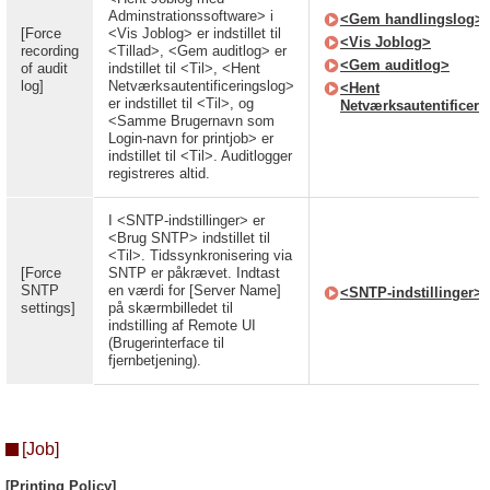
Adminstrationssoftware> i
<Gem handlingslog>
[Force
<Vis Joblog> er indstillet til
<Vis Joblog>
recording
<Tillad>, <Gem auditlog> er
<Gem auditlog>
of audit
indstillet til <Til>, <Hent
log]
Netværksautentificeringslog>
<Hent
er indstillet til <Til>, og
Netværksautentificeri
<Samme Brugernavn som
Login-navn for printjob> er
indstillet til <Til>. Auditlogger
registreres altid.
I <SNTP-indstillinger> er
<Brug SNTP> indstillet til
<Til>. Tidssynkronisering via
[Force
SNTP er påkrævet. Indtast
SNTP
en værdi for [Server Name]
<SNTP-indstillinger>
settings]
på skærmbilledet til
indstilling af Remote UI
(Brugerinterface til
fjernbetjening).
[Job]
[Printing Policy]