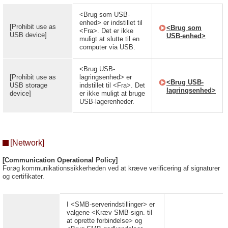
<Brug som USB-
enhed> er indstillet til
[Prohibit use as
<Brug som
<Fra>. Det er ikke
USB device]
USB-enhed>
muligt at slutte til en
computer via USB.
<Brug USB-
[Prohibit use as
lagringsenhed> er
<Brug USB-
USB storage
indstillet til <Fra>. Det
lagringsenhed>
device]
er ikke muligt at bruge
USB-lagerenheder.
[Network]
[Communication Operational Policy]
Forøg kommunikationssikkerheden ved at kræve verificering af signaturer
og certifikater.
I <SMB-serverindstillinger> er
valgene <Kræv SMB-sign. til
at oprette forbindelse> og