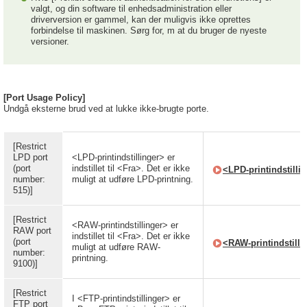
valgt, og din software til enhedsadministration eller
driverversion er gammel, kan der muligvis ikke oprettes
forbindelse til maskinen. Sørg for, m at du bruger de nyeste
versioner.
[Port Usage Policy]
Undgå eksterne brud ved at lukke ikke-brugte porte.
[Restrict
LPD port
<LPD-printindstillinger> er
(port
indstillet til <Fra>. Det er ikke
<LPD-printindstilli
number:
muligt at udføre LPD-printning.
515)]
[Restrict
<RAW-printindstillinger> er
RAW port
indstillet til <Fra>. Det er ikke
(port
<RAW-printindstilli
muligt at udføre RAW-
number:
printning.
9100)]
[Restrict
I <FTP-printindstillinger> er
FTP port