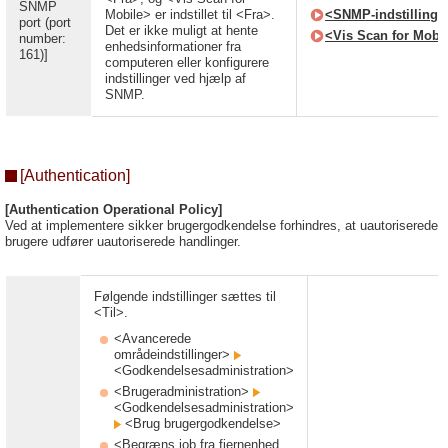
SNMP
Mobile> er indstillet til <Fra>.
<SNMP-indstillinge
port (port
Det er ikke muligt at hente
<Vis Scan for Mobi
number:
enhedsinformationer fra
161)]
computeren eller konfigurere
indstillinger ved hjælp af
SNMP.
[Authentication]
[Authentication Operational Policy]
Ved at implementere sikker brugergodkendelse forhindres, at uautoriserede
brugere udfører uautoriserede handlinger.
Følgende indstillinger sættes til
<Til>.
<Avancerede
områdeindstillinger>
<Godkendelsesadministration>
<Brugeradministration>
<Godkendelsesadministration>
<Brug brugergodkendelse>
<Begræns job fra fjernenhed