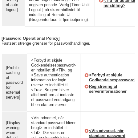
<Tid for automati
of auto
angiven periode. Vælg [Time Until
nulstilling>
logout]
Logout:] på skærmbilledet til
indstilling af Remote UI
(Brugerinterface til fjernbetjening).
[Password Operational Policy]
Fastsæt strenge grænser for passwordhandlinger.
<Forbyd at skjule
Godkendelsespassword>
[Prohibit
er indstillet til <Til>, og
caching
<Save authentication
<Forbyd at skjule
of
information for login
Godkendelsespassword>
password
users> er indstillet til
Registrering af
for
<Fra>. Brugere bliver
serverinformationer
external
altid bedt om at indtaste
servers]
et password ved adgang
til en ekstern server.
<Vis advarsel, når
[Display
standard password bliver
warning
brugt> er indstillet til
<Vis advarsel, når
when
<Til>. Der vises en
standard password
default
advarselsmeddelelse,