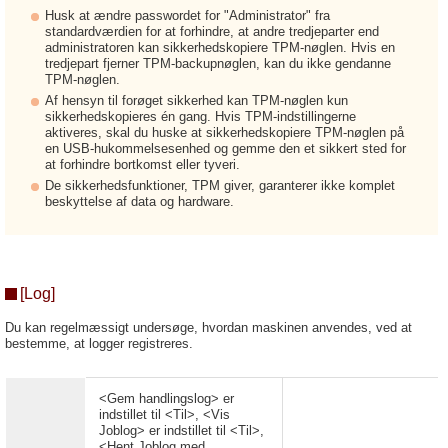
Husk at ændre passwordet for "Administrator" fra
standardværdien for at forhindre, at andre tredjeparter end
administratoren kan sikkerhedskopiere TPM-nøglen. Hvis en
tredjepart fjerner TPM-backupnøglen, kan du ikke gendanne
TPM-nøglen.
Af hensyn til forøget sikkerhed kan TPM-nøglen kun
sikkerhedskopieres én gang. Hvis TPM-indstillingerne
aktiveres, skal du huske at sikkerhedskopiere TPM-nøglen på
en USB-hukommelsesenhed og gemme den et sikkert sted for
at forhindre bortkomst eller tyveri.
De sikkerhedsfunktioner, TPM giver, garanterer ikke komplet
beskyttelse af data og hardware.
[Log]
Du kan regelmæssigt undersøge, hvordan maskinen anvendes, ved at
bestemme, at logger registreres.
<Gem handlingslog> er
indstillet til <Til>, <Vis
Joblog> er indstillet til <Til>,
<Hent Joblog med