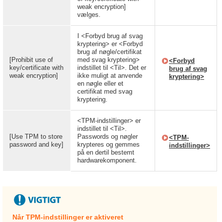
weak encryption]
vælges.
I <Forbyd brug af svag
kryptering> er <Forbyd
brug af nøgle/certifikat
[Prohibit use of
med svag kryptering>
<Forbyd
key/certificate with
indstillet til <Til>. Det er
brug af svag
weak encryption]
ikke muligt at anvende
kryptering>
en nøgle eller et
certifikat med svag
kryptering.
<TPM-indstillinger> er
indstillet til <Til>.
[Use TPM to store
Passwords og nøgler
<TPM-
password and key]
krypteres og gemmes
indstillinger>
på en dertil bestemt
hardwarekomponent.
Når TPM-indstillinger er aktiveret