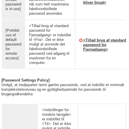
bliver brugt>
password
når som helt maskinens
is in use]
fabriksindstillede
password anvendes.
<Tillad brug af standard
[Prohibit
password for
use of
Fjernadgang> er indstillet
default
til <Fra>. Det er ikke
<Tillad brug af standard
password
muligt at anvende det
password for
for
fabriksindstillede
Fjernadgang>
remote
password ved adgang til
access]
maskinen fra en
computer.
[Password Settings Policy]
Undgå, at tredjeparter nemt gætter passwords, ved at indstille et minimalt
kompleksitetsniveau og en gyldighedsperiode for passwords til
brugergodkendelse.
<Indstillinger for
mindste længde>
er indstillet til
<Til>. Det er ikke
muligt at indstille