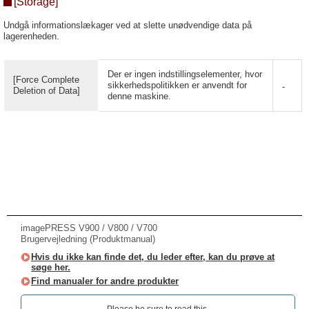
[Storage]
Undgå informationslækager ved at slette unødvendige data på
lagerenheden.
Der er ingen indstillingselementer, hvor
[Force Complete
sikkerhedspolitikken er anvendt for
-
Deletion of Data]
denne maskine.
imagePRESS V900 / V800 / V700
Brugervejledning (Produktmanual)
Hvis du ikke kan finde det, du leder efter, kan du prøve at
søge her.
Find manualer for andre produkter