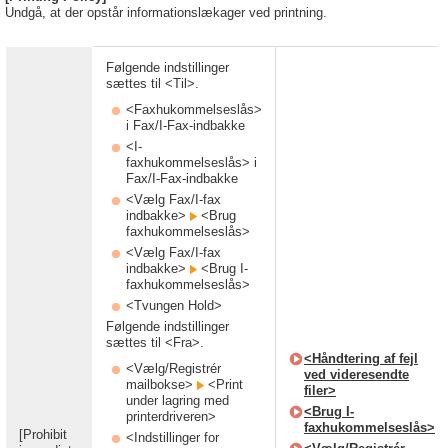
Undgå, at der opstår informationslækager ved printning.
Følgende indstillinger
sættes til <Til>.
<Faxhukommelseslås>
i Fax/I-Fax-indbakke
<I-
faxhukommelseslås> i
Fax/I-Fax-indbakke
<Vælg Fax/I-fax
indbakke>
<Brug
faxhukommelseslås>
<Vælg Fax/I-fax
indbakke>
<Brug I-
faxhukommelseslås>
<Tvungen Hold>
Følgende indstillinger
sættes til <Fra>.
<Håndtering af fejl
<Vælg/Registrér
ved videresendte
mailbokse>
<Print
filer>
under lagring med
<Brug I-
printerdriveren>
faxhukommelseslås>
[Prohibit
<Indstillinger for