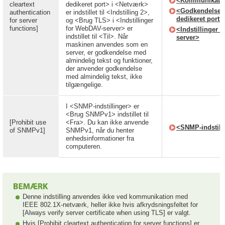
<Kommunikation
cleartext
dedikeret port> i <Netværk>
<Godkendelses
authentication
er indstillet til <Indstilling 2>,
dedikeret port>
for server
og <Brug TLS> i <Indstillinger
functions]
for WebDAV-server> er
<Indstillinger 
indstillet til <Til>. Når
server>
maskinen anvendes som en
server, er godkendelse med
almindelig tekst og funktioner,
der anvender godkendelse
med almindelig tekst, ikke
tilgængelige.
I <SNMP-indstillinger> er
<Brug SNMPv1> indstillet til
[Prohibit use
<Fra>. Du kan ikke anvende
<SNMP-indstill
of SNMPv1]
SNMPv1, når du henter
enhedsinformationer fra
computeren.
Denne indstilling anvendes ikke ved kommunikation med
IEEE 802.1X-netværk, heller ikke hvis afkrydsningsfeltet for
[Always verify server certificate when using TLS] er valgt.
Hvis [Prohibit cleartext authentication for server functions] er