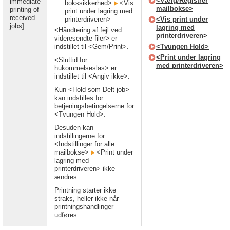
<Vælg/Registrér
immediate
bokssikkerhed>
<Vis
mailbokse>
printing of
print under lagring med
received
printerdriveren>
<Vis print under
jobs]
lagring med
<Håndtering af fejl ved
printerdriveren>
videresendte filer> er
indstillet til <Gem/Print>.
<Tvungen Hold>
<Print under lagring
<Sluttid for
med printerdriveren>
hukommelseslås> er
indstillet til <Angiv ikke>.
Kun <Hold som Delt job>
kan indstilles for
betjeningsbetingelserne for
<Tvungen Hold>.
Desuden kan
indstillingerne for
<Indstillinger for alle
mailbokse>
<Print under
lagring med
printerdriveren> ikke
ændres.
Printning starter ikke
straks, heller ikke når
printningshandlinger
udføres.