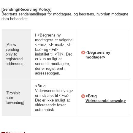
[Sending/Receiving Policy]
Begræns sendehandlinger for modtagere, og begræns, hvordan modtagne
data behandles.
I <Begræns ny
modtager> er valgene
[Allow
<Fax>, <E-mail>, <I-
sending
fax> og <Fil>
<Begræns ny
only to
indstillet til <Til>. Det
modtager>
registered
er kun muligt at
addresses]
sende til modtagere,
der er registreret i
adressebogen.
<Brug
Videresendelsesvalg>
[Prohibit
er indstillet til <Fra>.
<Brug
auto
Det er ikke muligt at
Videresendelsesvalg>
forwarding]
videresende faxer
automatisk.