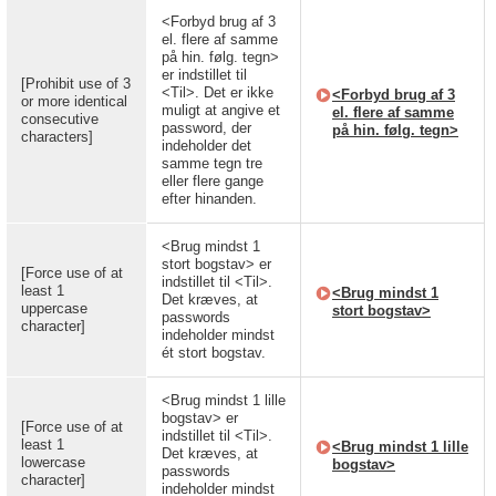
<Forbyd brug af 3
el. flere af samme
på hin. følg. tegn>
er indstillet til
[Prohibit use of 3
<Til>. Det er ikke
<Forbyd brug af 3
or more identical
muligt at angive et
el. flere af samme
consecutive
password, der
på hin. følg. tegn>
characters]
indeholder det
samme tegn tre
eller flere gange
efter hinanden.
<Brug mindst 1
stort bogstav> er
[Force use of at
indstillet til <Til>.
least 1
<Brug mindst 1
Det kræves, at
uppercase
stort bogstav>
passwords
character]
indeholder mindst
ét stort bogstav.
<Brug mindst 1 lille
bogstav> er
[Force use of at
indstillet til <Til>.
least 1
<Brug mindst 1 lille
Det kræves, at
lowercase
bogstav>
passwords
character]
indeholder mindst