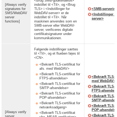
<Brug SMB-godkendelse>
[Always verify
indstillet til <Til>, og <Brug
signatures for
TLS> i <Indstillinger for
<SMB-serverind
SMS/WebDAV
WebDAV-server> er de
<Indstillinger 
server
indstillet til <Til>. Når
server>
functions]
maskinen anvendes som en
SMB-server eller WebDAV-
server, verificeres digitale
certifikatsignaturer under
kommunikationen.
Følgende indstillinger sættes
til <Til>, og et flueben føjes til
<CN>.
<Bekræft TLS-certifikat for
afs. med WebDAV>
<Bekræft TLS-certifikat for
<Bekræft TLS-cer
FTPS-afsendelse>
med WebDAV>
<Bekræft TLS-certifikat for
<Bekræft TLS-cer
SMTP-afsendelse>
FTPS-afsendel
<Bekræft TLS-certifikat for
<Bekræft TLS-cer
POP-afsendelse>
SMTP-afsendel
<Bekræft TLS-certifikat for
<Bekræft TLS-cer
netværksadgang>
POP-afsendels
[Always verify
<Bekræft TLS-certifikat
<Bekræft TLS-cer
server
vha. MEAP-applikation>