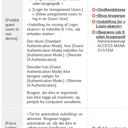
uden brugergodk.>
[Login for Unregistered Users:]
<Godkendelsesadm
[Allow unregistered users to
<Brug brugergod
log in as Guest User]
[Prohibit
<Indstilling for vi
guest
<Indstilling for visning af Login-
Login-skærm>
users to
skærm> er indstillet til <Vis, når
<Begræns job fra
use
enheden starter>.
uden brugergodk.
device]
Den bliver [Standard
Administratorvejled
Authentication Mode], hvis [Guest
ACCESS MANA
Authentication Mode] indstilles for
SYSTEM
[Authentication Mode:] i [Remote
UI Authentication].
Desuden kan [Guest
Authentication Mode] ikke
længere vælges for
[Authentication Mode:] i [Remote
UI Authentication].
Brugere, der ikke er registreret,
kan ikke logge på maskinen, og
printjob fra computere annulleres.
<Tid for automatisk nulstilling> er
aktiveret. Brugeren logges
[Force
automatisk ud, når der ikke er
setting
udført nogen handlinger i en