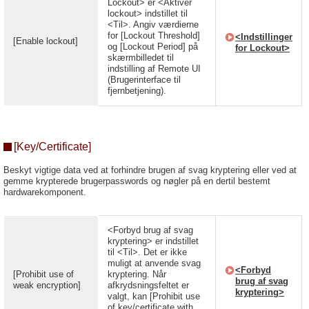
Lockout> er <Aktivér
lockout> indstillet til
<Til>. Angiv værdierne
for [Lockout Threshold]
<Indstillinger
[Enable lockout]
og [Lockout Period] på
for Lockout>
skærmbilledet til
indstilling af Remote UI
(Brugerinterface til
fjernbetjening).
[Key/Certificate]
Beskyt vigtige data ved at forhindre brugen af svag kryptering eller ved at
gemme krypterede brugerpasswords og nøgler på en dertil bestemt
hardwarekomponent.
<Forbyd brug af svag
kryptering> er indstillet
til <Til>. Det er ikke
muligt at anvende svag
<Forbyd
[Prohibit use of
kryptering. Når
brug af svag
weak encryption]
afkrydsningsfeltet er
kryptering>
valgt, kan [Prohibit use
of key/certificate with