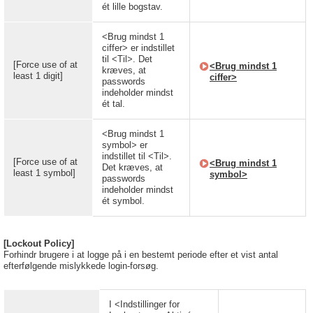
ét lille bogstav.
<Brug mindst 1
ciffer> er indstillet
til <Til>. Det
[Force use of at
<Brug mindst 1
kræves, at
least 1 digit]
ciffer>
passwords
indeholder mindst
ét tal.
<Brug mindst 1
symbol> er
indstillet til <Til>.
[Force use of at
<Brug mindst 1
Det kræves, at
least 1 symbol]
symbol>
passwords
indeholder mindst
ét symbol.
[Lockout Policy]
Forhindr brugere i at logge på i en bestemt periode efter et vist antal
efterfølgende mislykkede login-forsøg.
I <Indstillinger for