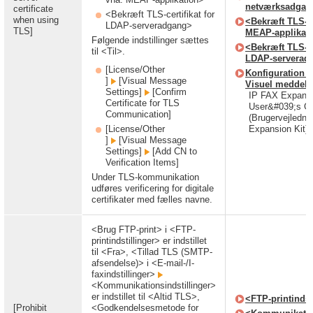
netværksadgan
certificate
<Bekræft TLS-certifikat for
when using
<Bekræft TLS-ce
LDAP-serveradgang>
TLS]
MEAP-applikat
Følgende indstillinger sættes
<Bekræft TLS-cer
til <Til>.
LDAP-serverad
[License/Other
Konfiguration a
]
[Visual Message
Visuel meddele
Settings]
[Confirm
IP FAX Expansi
Certificate for TLS
User&#039;s G
Communication]
(Brugervejledni
[License/Other
Expansion Kit)
]
[Visual Message
Settings]
[Add CN to
Verification Items]
Under TLS-kommunikation
udføres verificering for digitale
certifikater med fælles navne.
<Brug FTP-print> i <FTP-
printindstillinger> er indstillet
til <Fra>, <Tillad TLS (SMTP-
afsendelse)> i <E-mail-/I-
faxindstillinger>
<Kommunikationsindstillinger>
er indstillet til <Altid TLS>,
<FTP-printindst
[Prohibit
<Godkendelsesmetode for