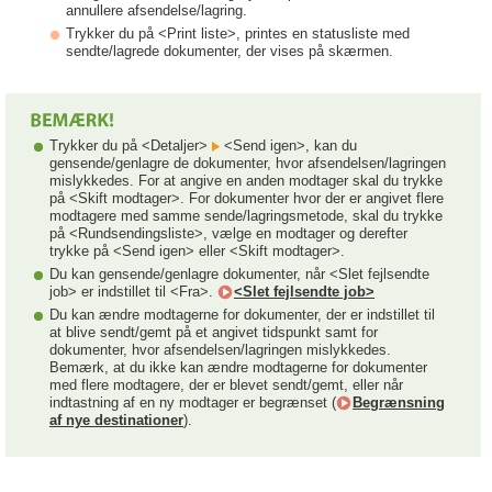
annullere afsendelse/lagring.
Trykker du på <Print liste>, printes en statusliste med
sendte/lagrede dokumenter, der vises på skærmen.
Trykker du på <Detaljer>
<Send igen>, kan du
gensende/genlagre de dokumenter, hvor afsendelsen/lagringen
mislykkedes. For at angive en anden modtager skal du trykke
på <Skift modtager>. For dokumenter hvor der er angivet flere
modtagere med samme sende/lagringsmetode, skal du trykke
på <Rundsendingsliste>, vælge en modtager og derefter
trykke på <Send igen> eller <Skift modtager>.
Du kan gensende/genlagre dokumenter, når <Slet fejlsendte
job> er indstillet til <Fra>.
<Slet fejlsendte job>
Du kan ændre modtagerne for dokumenter, der er indstillet til
at blive sendt/gemt på et angivet tidspunkt samt for
dokumenter, hvor afsendelsen/lagringen mislykkedes.
Bemærk, at du ikke kan ændre modtagerne for dokumenter
med flere modtagere, der er blevet sendt/gemt, eller når
indtastning af en ny modtager er begrænset (
Begrænsning
af nye destinationer
).