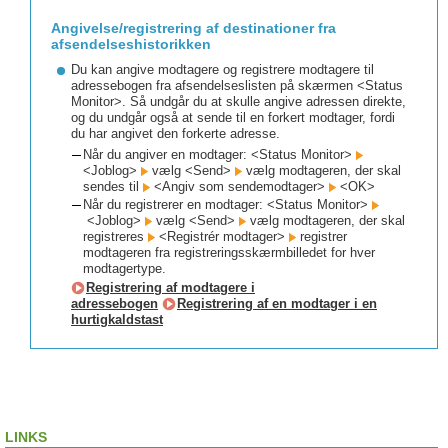
Angivelse/registrering af destinationer fra
afsendelseshistorikken
Du kan angive modtagere og registrere modtagere til
adressebogen fra afsendelseslisten på skærmen <Status
Monitor>. Så undgår du at skulle angive adressen direkte,
og du undgår også at sende til en forkert modtager, fordi
du har angivet den forkerte adresse.
Når du angiver en modtager: <Status Monitor>
<Joblog>
vælg <Send>
vælg modtageren, der skal
sendes til
<Angiv som sendemodtager>
<OK>
Når du registrerer en modtager: <Status Monitor>
<Joblog>
vælg <Send>
vælg modtageren, der skal
registreres
<Registrér modtager>
registrer
modtageren fra registreringsskærmbilledet for hver
modtagertype.
Registrering af modtagere i
adressebogen
Registrering af en modtager i en
hurtigkaldstast
LINKS