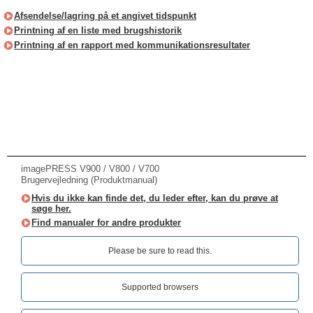
Afsendelse/lagring på et angivet tidspunkt
Printning af en liste med brugshistorik
Printning af en rapport med kommunikationsresultater
imagePRESS V900 / V800 / V700
Brugervejledning (Produktmanual)
Hvis du ikke kan finde det, du leder efter, kan du prøve at
søge her.
Find manualer for andre produkter
Please be sure to read this.‎
Supported browsers