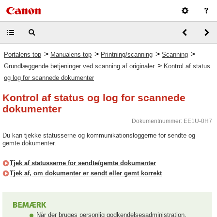
>
>
>
>
Portalens top
Manualens top
Printning/scanning
Scanning
>
Grundlæggende betjeninger ved scanning af originaler
Kontrol af status
og log for scannede dokumenter
Kontrol af status og log for scannede
dokumenter
Dokumentnummer: EE1U-0H7
Du kan tjekke statusserne og kommunikationsloggerne for sendte og
gemte dokumenter.
Tjek af statusserne for sendte/gemte dokumenter
Tjek af, om dokumenter er sendt eller gemt korrekt
Når der bruges personlig godkendelsesadministration,