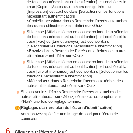
de fonctions nécessitant authentification] est cochée et la
case [Copie], [Accès aux fichiers enregistrés] ou
[Impression] est cochée dans [Sélectionner les fonctions
nécessitant authentification] :
<Copie/Impression> dans <Restreindre l'accès aux tâches
des autres utilisateurs> est défini sur <Oui>
Si la case [Afficher l'écran de connexion lors de la sélection
de fonctions nécessitant authentification] est cochée et la
case [Fax] ou [Lire et envoyer] est cochée dans
[Sélectionner les fonctions nécessitant authentification] :
<Envoi> dans <Restreindre l'accès aux tâches des autres
utilisateurs> est défini sur <Oui>
Si la case [Afficher l'écran de connexion lors de la sélection
de fonctions nécessitant authentification] est cochée et la
case [Lire et mémoriser] est cochée dans [Sélectionner les
fonctions nécessitant authentification] :
<Mémoriser> dans <Restreindre l'accès aux tâches des
autres utilisateurs> est défini sur <Oui>
Si vous voulez définir <Restreindre l'accès aux tâches des
autres utilisateurs> sur <Non>, définissez cette option sur
<Non> une fois ce réglage terminé.
[Réglages d'arrière-plan de l'écran d'identification]
Vous pouvez spécifier une image de fond pour l'écran de
connexion.
6
Cliquez sur [Mettre à jour].