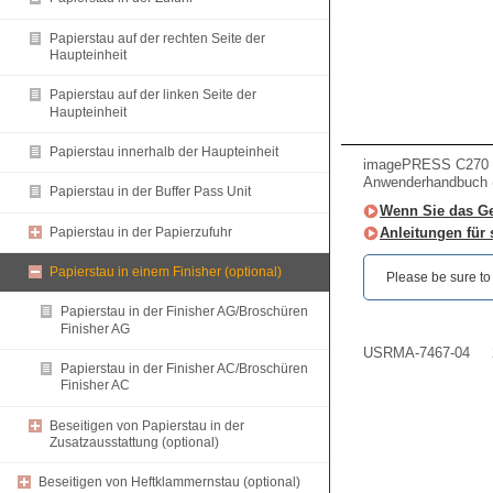
Papierstau auf der rechten Seite der
Haupteinheit
Papierstau auf der linken Seite der
Haupteinheit
Papierstau innerhalb der Haupteinheit
imagePRESS C270 
Anwenderhandbuch (
Papierstau in der Buffer Pass Unit
Wenn Sie das Ge
Papierstau in der Papierzufuhr
Anleitungen für
Papierstau in einem Finisher (optional)
Please be sure to r
Papierstau in der Finisher AG/Broschüren
Finisher AG
USRMA-7467-04
Papierstau in der Finisher AC/Broschüren
Finisher AC
Beseitigen von Papierstau in der
Zusatzausstattung (optional)
Beseitigen von Heftklammernstau (optional)