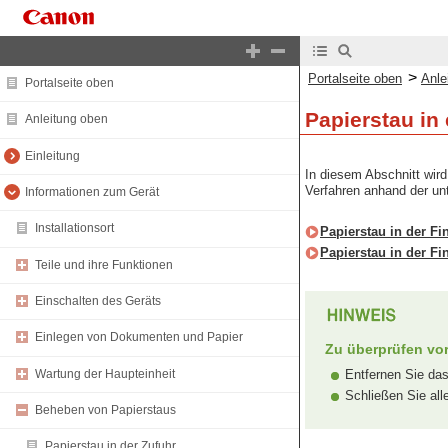
>
Portalseite oben
Anle
Portalseite oben
Papierstau in
Anleitung oben
Einleitung
In diesem Abschnitt wird
Verfahren anhand der un
Informationen zum Gerät
Installationsort
Papierstau in der F
Papierstau in der F
Teile und ihre Funktionen
Einschalten des Geräts
Einlegen von Dokumenten und Papier
Zu überprüfen vo
Wartung der Haupteinheit
Entfernen Sie das
Schließen Sie al
Beheben von Papierstaus
Papierstau in der Zufuhr