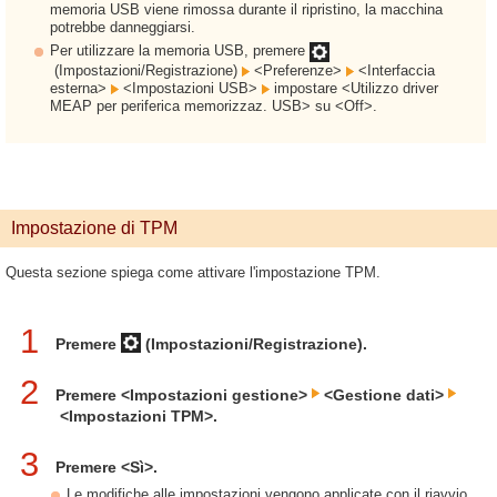
memoria USB viene rimossa durante il ripristino, la macchina
potrebbe danneggiarsi.
Per utilizzare la memoria USB, premere
(Impostazioni/Registrazione)
<Preferenze>
<Interfaccia
esterna>
<Impostazioni USB>
impostare <Utilizzo driver
MEAP per periferica memorizzaz. USB> su <Off>.
Impostazione di TPM
Questa sezione spiega come attivare l'impostazione TPM.
1
Premere
(Impostazioni/Registrazione).
2
Premere <Impostazioni gestione>
<Gestione dati>
<Impostazioni TPM>.
3
Premere <Sì>.
Le modifiche alle impostazioni vengono applicate con il riavvio