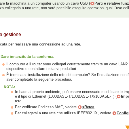
egare la macchina a un computer usando un cavo USB (
Parti e relative fun
collegarla a una rete, non sarà possibile eseguire operazioni quali l'uso dell
la gestione
icata per realizzare una connessione ad una rete.
Dare innanzitutto la conferma.
Il computer e il router sono collegati correttamente tramite un cavo LAN? P
dispositivo o contattare i relativi produttori.
È terminata l'installazione della rete del computer? Se l'installazione non
aver completato la seguente procedura.
In base al proprio ambiente, può essere necessario modificare le imp
e il tipo di Ethernet (1000BASE-T/100BASE-TX/10BASE-T) (
Impo
rete.
Per verificare l'indirizzo MAC, vedere
<Rete>
.
Per collegarsi a una rete che utilizza IEEE802.1X, vedere
Config