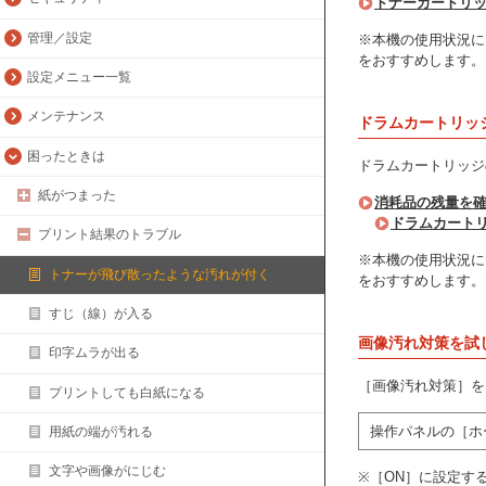
トナーカートリ
管理／設定
※本機の使用状況に
をおすすめします。
設定メニュー一覧
メンテナンス
ドラムカートリッ
困ったときは
ドラムカートリッジ
紙がつまった
消耗品の残量を
ドラムカート
プリント結果のトラブル
※本機の使用状況に
トナーが飛び散ったような汚れが付く
をおすすめします。
すじ（線）が入る
画像汚れ対策を試
印字ムラが出る
［画像汚れ対策］を
プリントしても白紙になる
操作パネルの［ホ
用紙の端が汚れる
文字や画像がにじむ
※［ON］に設定す