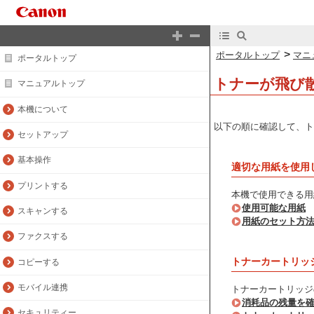
>
ポータルトップ
マニ
ポータルトップ
トナーが飛び
マニュアルトップ
本機について
以下の順に確認して、ト
セットアップ
基本操作
適切な用紙を使用
プリントする
本機で使用できる用
使用可能な用紙
スキャンする
用紙のセット方
ファクスする
トナーカートリッ
コピーする
モバイル連携
トナーカートリッジ
消耗品の残量を
セキュリティー