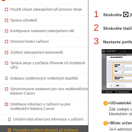
Použití zásad zabezpečení při provozu stroje
1
Stiskněte
(
Správa uživatelů
2
Stiskněte tla
Konfigurace nastavení zabezpečení sítě
3
Nastavte potř
Omezení funkcí zařízení
Zvýšení zabezpečení dokumentů
Správa stroje z počítače (Remote UI (Vzdálené
UR))
Instalace systémových volitelných doplňků
Synchronizace nastavení pro více multifunkčních
tiskáren Canon
<Uživatelsk
Distribuce informací o zařízení na jiné
multifunkční tiskárny Canon
Zde zadejte u
klientském s
Uložení míst určení pro informace o zařízení
<Místo určen
Je-li adminis
Provádění ověření uživatelů při distribuci