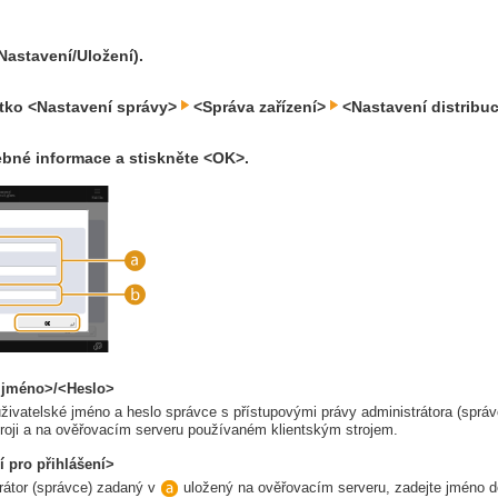
Nastavení/Uložení).
čítko <Nastavení správy>
<Správa zařízení>
<Nastavení distribuc
ebné informace a stiskněte <OK>.
é jméno>/<Heslo>
živatelské jméno a heslo správce s přístupovými právy administrátora (správce
troji a na ověřovacím serveru používaném klientským strojem.
í pro přihlášení>
trátor (správce) zadaný v
uložený na ověřovacím serveru, zadejte jméno 