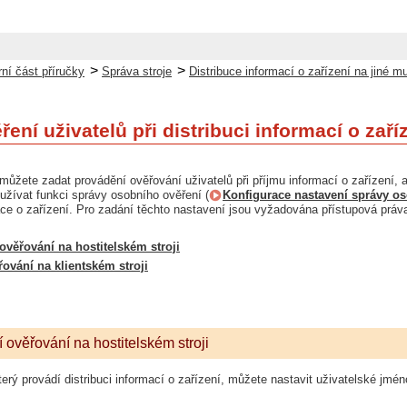
>
>
ní část příručky
Správa stroje
Distribuce informací o zařízení na jiné m
ení uživatelů při distribuci informací o zaří
žete zadat provádění ověřování uživatelů při příjmu informací o zařízení, a z
užívat funkci správy osobního ověření (
Konfigurace nastavení správy o
ace o zařízení. Pro zadání těchto nastavení jsou vyžadována přístupová práva
ověřování na hostitelském stroji
ování na klientském stroji
 ověřování na hostitelském stroji
který provádí distribuci informací o zařízení, můžete nastavit uživatelské j