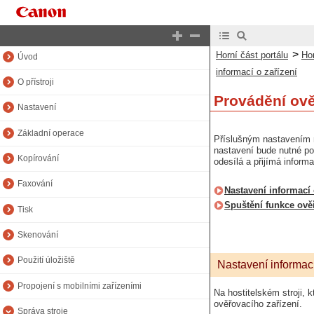
Horní část portálu
Horní část příručky
>
Horní část portálu
Hor
Úvod
informací o zařízení
O přístroji
Provádění ověř
Nastavení
Základní operace
Příslušným nastavením mů
nastavení bude nutné po
Kopírování
odesílá a přijímá inform
Faxování
Nastavení informací 
Spuštění funkce ověř
Tisk
Skenování
Použití úložiště
Nastavení informací
Propojení s mobilními zařízeními
Na hostitelském stroji, 
ověřovacího zařízení.
Správa stroje