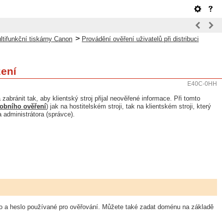
>
ultifunkční tiskárny Canon
Provádění ověření uživatelů při distribuci
zení
E40C-0HH
abránit tak, aby klientský stroj přijal neověřené informace. Při tomto
sobního ověření
) jak na hostitelském stroji, tak na klientském stroji, který
 administrátora (správce).
méno a heslo používané pro ověřování. Můžete také zadat doménu na základě